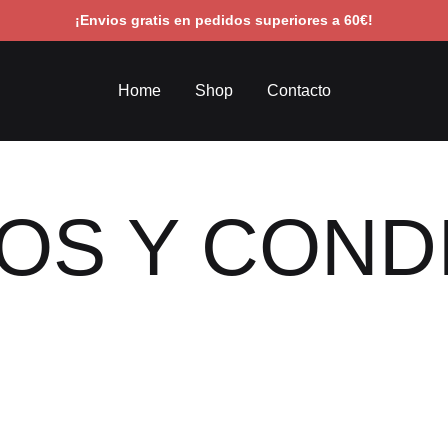
¡Envios gratis en pedidos superiores a 60€!
Home
Shop
Contacto
OS Y COND