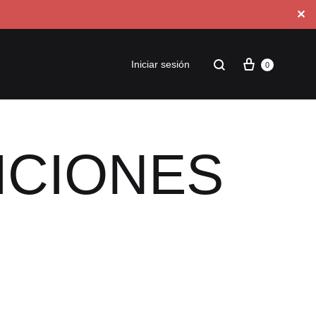
✕
Iniciar sesión
0
ICIONES