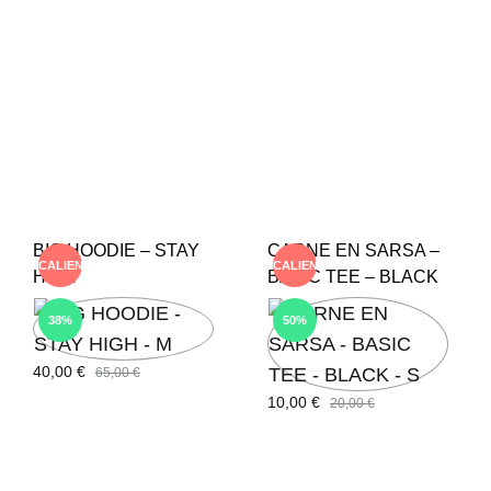
BIG HOODIE – STAY
CARNE EN SARSA –
CALIENTE
CALIENTE
HIGH
BASIC TEE – BLACK
38%
50%
40,00
€
65,00
€
10,00
€
20,00
€