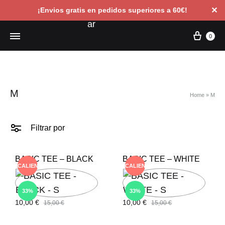
✕
¡Envios gratis en pedidos superiores a 60€!
Carri
0
M
Home
»
M
Filtrar por
BASIC TEE – BLACK
BASIC TEE – WHITE
CALIENTE
CALIENTE
33%
33%
10,00
€
10,00
€
15,00
€
15,00
€