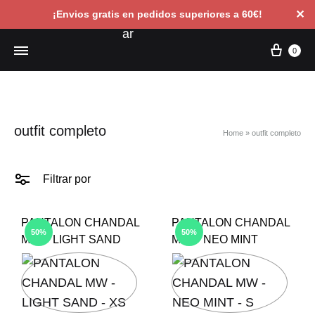
✕
¡Envios gratis en pedidos superiores a 60€!
Carri
0
outfit completo
Home
»
outfit completo
Filtrar por
PANTALON CHANDAL
PANTALON CHANDAL
50%
50%
MW – LIGHT SAND
MW – NEO MINT